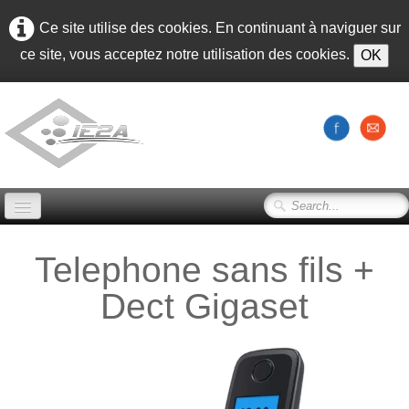
Ce site utilise des cookies. En continuant à naviguer sur
ce site, vous acceptez notre utilisation des cookies.
OK
Accueil
Telephone sans fils +
Qui sommes nous
Dect Gigaset
Nos produits pour les particuliers
▼
Nos produits Pour les Pros
▼
Albums
▼