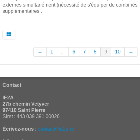
externes simultanément (nécessité de s'équiper de combinés
supplémentaires .
←
1
...
6
7
8
9
10
→
Contact
IE2A
27b chemin Vetyver
97410 Saint Pierre
Siret : 443 039 391 00026
Écrivez-nous :
contact@ie2a.re